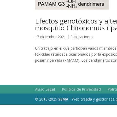
Efectos genotóxicos y alte
mosquito Chironomus rip
17 diciembre 2021
|
Publicaciones
Un trabajo en el que participan varios miembro
toxicidad retardada ocasionados por la exposic
poliaminoamida (PAMAM). Los dendrímeros son.
Aviso Legal
Política de Privacidad
Polít
© 2013-2025
SEMA
• Web creada y gestionada 