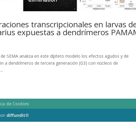
raciones transcripcionales en larvas de
arius expuestas a dendrímeros PAM
s de SEMA analiza en este díptero modelo los efectos agudos y de
ión a dendrímeros de tercera generación (G3) con núcleos de
..
ica de Cookies
por
diffundit®