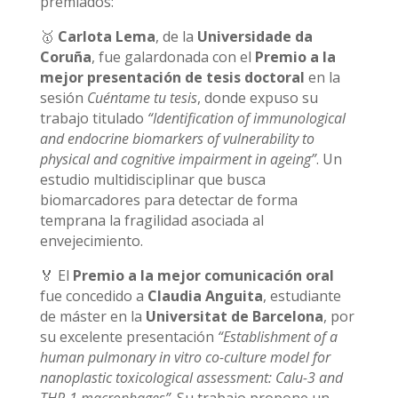
premiados:
🥇
Carlota Lema
, de la
Universidade da
Coruña
, fue galardonada con el
Premio a la
mejor presentación de tesis doctoral
en la
sesión
Cuéntame tu tesis
, donde expuso su
trabajo titulado
“Identification of immunological
and endocrine biomarkers of vulnerability to
physical and cognitive impairment in ageing”
. Un
estudio multidisciplinar que busca
biomarcadores para detectar de forma
temprana la fragilidad asociada al
envejecimiento.
🏅 El
Premio a la mejor comunicación oral
fue concedido a
Claudia Anguita
, estudiante
de máster en la
Universitat de Barcelona
, por
su excelente presentación
“Establishment of a
human pulmonary in vitro co-culture model for
nanoplastic toxicological assessment: Calu-3 and
THP-1 macrophages”
. Su trabajo propone un