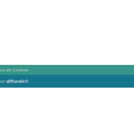
ica de Cookies
por
diffundit®