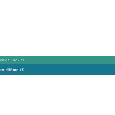
ica de Cookies
por
diffundit®