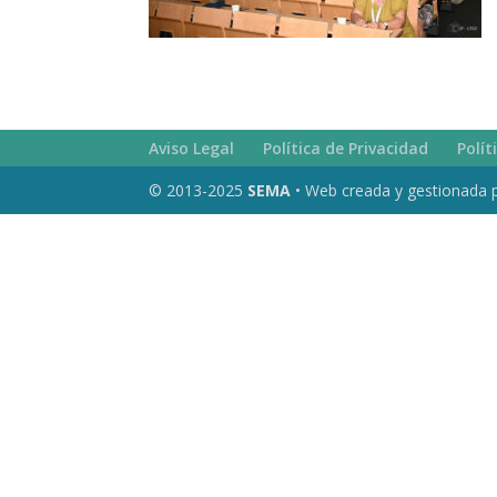
Aviso Legal
Política de Privacidad
Polít
© 2013-2025
SEMA
• Web creada y gestionada 