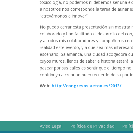
toxicología, no podemos ni debemos ser una excep
a nosotros nos corresponde la tarea de aunar e
“atrevámonos a innovar”.
No puedo cerrar esta presentación sin mostrar m
colaborado y han facilitado el desarrollo del co
y a todos mis colaboradores y compañeros cerca
realidad este evento, y a que sea más interesan
escenario, Salamanca, una ciudad acogedora qu
cuyos muros, llenos de saber e historia estará 
pasear por sus calles es sentir que el tiempo 
contribuya a crear un buen recuerdo de su partic
Web:
http://congresos.aetox.es/2013/
Aviso Legal
Política de Privacidad
Polít