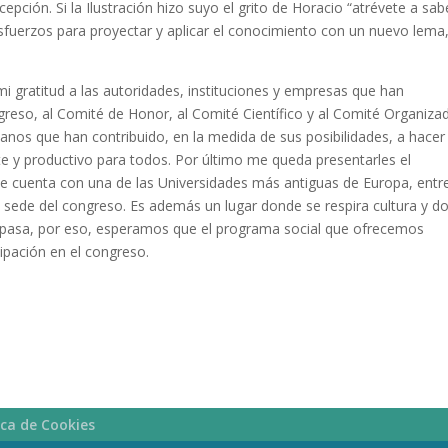
ción. Si la Ilustración hizo suyo el grito de Horacio “atrévete a sab
sfuerzos para proyectar y aplicar el conocimiento con un nuevo lema
i gratitud a las autoridades, instituciones y empresas que han
ngreso, al Comité de Honor, al Comité Científico y al Comité Organiza
nos que han contribuido, en la medida de sus posibilidades, a hacer
te y productivo para todos. Por último me queda presentarles el
e cuenta con una de las Universidades más antiguas de Europa, entr
la sede del congreso. Es además un lugar donde se respira cultura y d
no pasa, por eso, esperamos que el programa social que ofrecemos
ipación en el congreso.
ica de Cookies