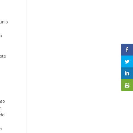
junio
ra
este
nto
n,
del
a