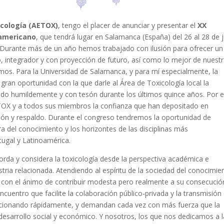
icología (AETOX)
, tengo el placer de anunciar y presentar el
XX
oamericano
, que tendrá lugar en Salamanca (España) del 26 al 28 de 
ar. Durante más de un año hemos trabajado con ilusión para ofrecer un
, integrador y con proyección de futuro, así como lo mejor de nuest
smos. Para la Universidad de Salamanca, y para mí especialmente, la
ran oportunidad con la que darle al Área de Toxicología local la
ndo humildemente y con tesón durante los últimos quince años. Por 
ETOX y a todos sus miembros la confianza que han depositado en
ación y respaldo. Durante el congreso tendremos la oportunidad de
a del conocimiento y los horizontes de las disciplinas más
tugal y Latinoamérica.
rda y considera la toxicología desde la perspectiva académica e
stria relacionada. Atendiendo al espíritu de la sociedad del conocimie
 con el ánimo de contribuir modesta pero realmente a su consecució
entro que facilite la colaboración público-privada y la transmisión 
ucionando rápidamente, y demandan cada vez con más fuerza que la
 desarrollo social y económico. Y nosotros, los que nos dedicamos a l